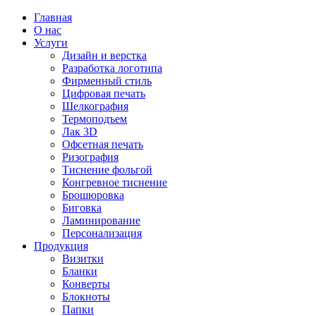
Главная
О нас
Услуги
Дизайн и верстка
Разработка логотипа
Фирменный стиль
Цифровая печать
Шелкография
Термоподъем
Лак 3D
Офсетная печать
Ризография
Тиснение фольгой
Конгревное тиснение
Брошюровка
Биговка
Ламинирование
Персонализация
Продукция
Визитки
Бланки
Конверты
Блокноты
Папки